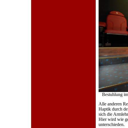
Bestuhlung im
Alle anderen Re
Haptik durch den
sich die Armleh
Hier wird wie g
unterschieden.