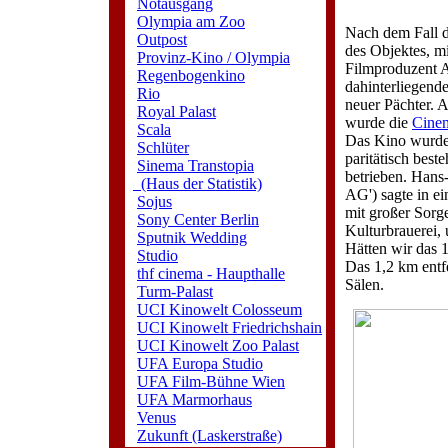
Notausgang
Olympia am Zoo
Nach dem Fall 
Outpost
des Objektes, mi
Provinz-Kino / Olympia
Filmproduzent A
Regenbogenkino
dahinterliegend
Rio
neuer Pächter. 
Royal Palast
wurde die
Cine
Scala
Das Kino wurde 
Schlüter
paritätisch bes
Sinema Transtopia
betrieben. Hans
(Haus der Statistik)
AG') sagte in e
Sojus
mit großer Sorge
Sony Center Berlin
Kulturbrauerei, 
Sputnik Wedding
Hätten wir das 
Studio
Das 1,2 km entf
thf cinema - Haupthalle
Sälen.
Turm-Palast
UCI Kinowelt Colosseum
UCI Kinowelt Friedrichshain
UCI Kinowelt Zoo Palast
UFA Europa Studio
UFA Film-Bühne Wien
UFA Marmorhaus
Venus
Zukunft (Laskerstraße)