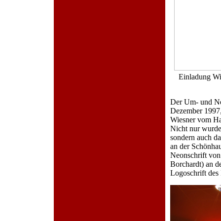
Einladung Wi
Der Um- und Ne
Dezember 1997, 
Wiesner vom Ha
Nicht nur wurde
sondern auch da
an der Schönhaus
Neonschrift von
Borchardt) an de
Logoschrift des