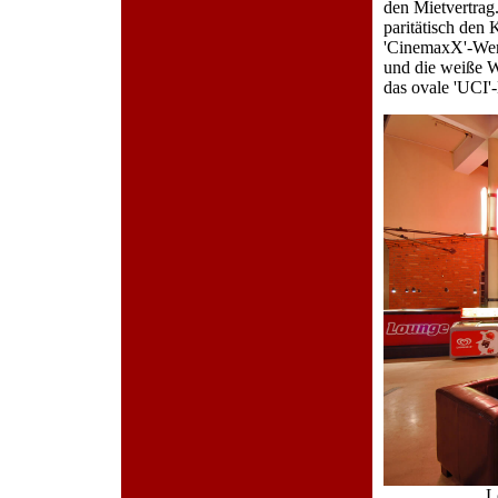
den Mietvertra
paritätisch den
'CinemaxX'-Werb
und die weiße W
das ovale 'UCI'
L