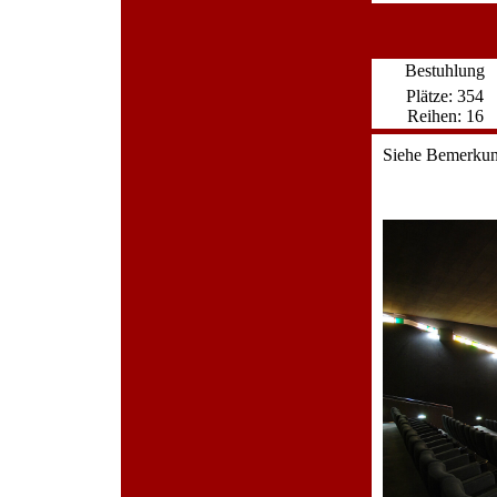
Bestuhlung
Plätze: 354
Reihen: 16
Siehe Bemerku