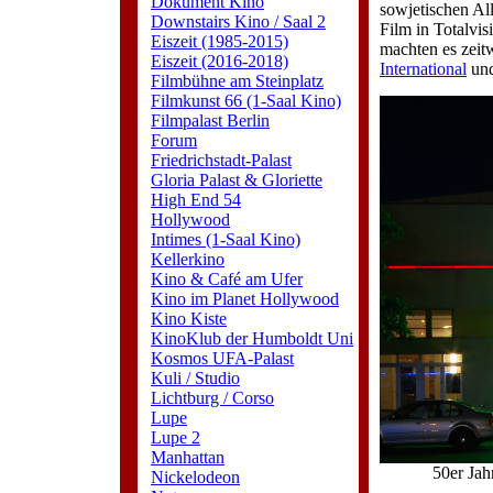
Dokument Kino
sowjetischen All
Downstairs Kino / Saal 2
Film in Totalvi
Eiszeit (1985-2015)
machten es zeit
Eiszeit (2016-2018)
International
un
Filmbühne am Steinplatz
Filmkunst 66 (1-Saal Kino)
Filmpalast Berlin
Forum
Friedrichstadt-Palast
Gloria Palast & Gloriette
High End 54
Hollywood
Intimes (1-Saal Kino)
Kellerkino
Kino & Café am Ufer
Kino im Planet Hollywood
Kino Kiste
KinoKlub der Humboldt Uni
Kosmos UFA-Palast
Kuli / Studio
Lichtburg / Corso
Lupe
Lupe 2
Manhattan
50er Jah
Nickelodeon