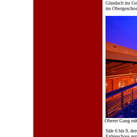
Glasdach ins G
ins Obergeschos
Oberer Gang mit
Säle 6 bis 9, de
Erdgeschoss gen