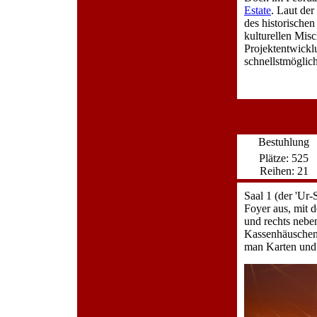
Estate
. Laut der
des historischen
kulturellen Mis
Projektentwicklu
schnellstmöglic
Bestuhlung
Plätze: 525
Reihen: 21
Saal 1 (der 'Ur
Foyer aus, mit 
und rechts nebe
Kassenhäuschen 
man Karten und