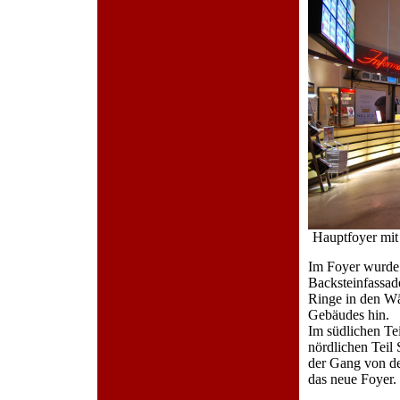
Hauptfoyer mit
Im Foyer wurde 
Backsteinfassade
Ringe in den Wä
Gebäudes hin.
Im südlichen Tei
nördlichen Teil 
der Gang von de
das neue Foyer.