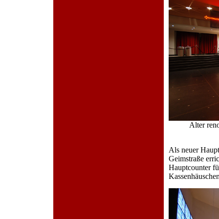
Alter ren
Als neuer Haupt
Geimstraße erric
Hauptcounter fü
Kassenhäuschen 