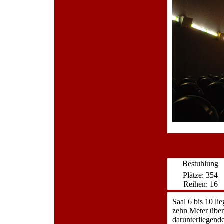
Bestuhlung
Plätze: 354
Reihen: 16
Saal 6 bis 10 l
zehn Meter über
darunterliegende