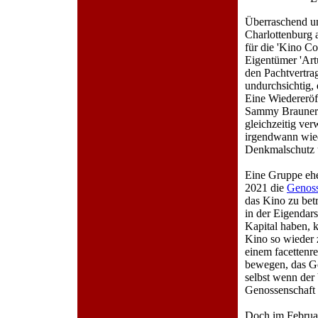
Überraschend un
Charlottenburg
für die 'Kino Co
Eigentümer 'Ar
den Pachtvertra
undurchsichtig,
Eine Wiedereröff
Sammy Brauner i
gleichzeitig verw
irgendwann wied
Denkmalschutz u
Eine Gruppe ehe
2021 die
Genos
das Kino zu bet
in der Eigendar
Kapital haben, 
Kino so wieder 
einem facettenr
bewegen, das Ge
selbst wenn der 
Genossenschaft 
Doch im Februa