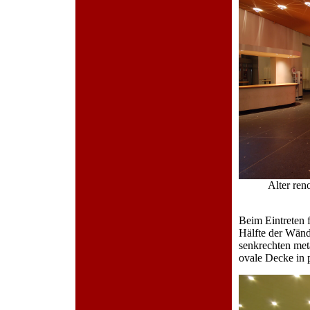
Alter ren
Beim Eintreten f
Hälfte der Wänd
senkrechten met
ovale Decke in p