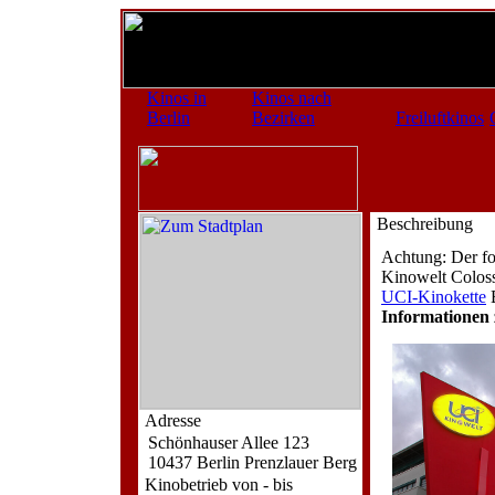
Kinos in
Kinos nach
Berlin
Bezirken
Freiluftkinos
Beschreibung
Achtung: Der fo
Kinowelt Coloss
UCI-Kinokette
B
Informationen 
Adresse
Schönhauser Allee 123
10437 Berlin Prenzlauer Berg
Kinobetrieb von - bis