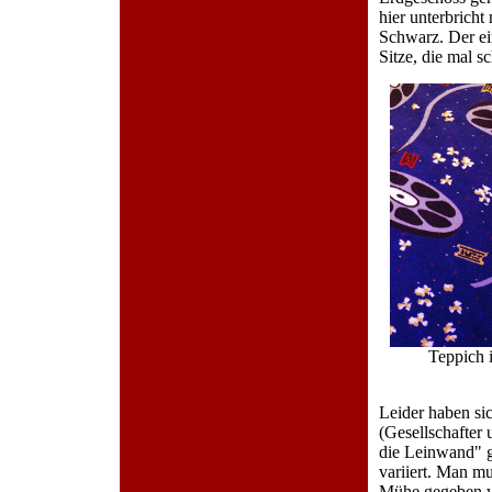
hier unterbrich
Schwarz. Der ei
Sitze, die mal s
Teppich 
Leider haben si
(Gesellschafter
die Leinwand" g
variiert. Man mu
Mühe gegeben w