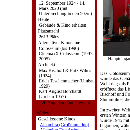
12. September 1924 - 14.
März 2020 (mit
Unterbrechung in den 50ern)
Heute
Gebäude & Kino erhalten
Platzanzahl
2613 Plätze
Alternativer Kinoname
Colosseum (bis 1996)
CinemaxX Colosseum (1997-
Haupteingan
2005)
Architekt
Max Bischoff & Fritz Wilms
Das 'Colosseum'
(1924)
wurde das Gebäu
Erich Teschenmacher (Umbau
Weltkriegs als 
1929)
eröffnete das Li
Karl-August Borchardt
Bischoff und Fr
(Umbau 1957)
Stummfilme, die
11'20 Angaben ohne Gewähr
Im zweiten Welt
Weitere
ersten Wintern 
Geschlossene Kinos
wurde 1945 mit 
Alhambra (Großraumkino)
begonnen, währe
Alhambra-Too Arthouse