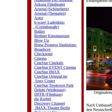
Ersatzspielort b
Arkona Filmtheater
Arsenal (Schöneberg)
Arsenal (Tiergarten)
Astor
b-ware! Ladenkino
(Corinthstraße)
Balázs
Berliner Kinomuseum
Blow Up
Börse Progress Studiokino
Broadway
Checkpoint
Cinema
CineStar Cinekidz
CineStar EVENT Cinema
CineStar IMAX
CineStar Original im
Sony Center
CineStar Treptower Park
Delphi (Weißensee)
Originalei
DFFB (Filmhaus)
die Kurbel
Discovery Channel
Nach Umbauarbei
IMAX-Theater Berlin
den Neonschreib