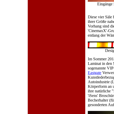
Eingänge S
Diese vier Säle
ihrer Größe nah
Vorhang sind di
'CinemaxX'-Gru
entlang der Wän
Desi
Im Sommer 2014 
Laminat in den S
sogenannte VIP-S
Eastgate
Verwend
Kunstlederbezug 
Autoindustrie (L
Körperform an u
ihre natürliche
'iSens' Broschü
Becherhalter (f
gesonderten Auf