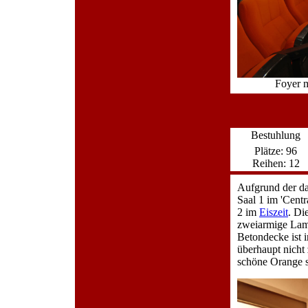
Foyer 
Bestuhlung
Plätze: 96
Reihen: 12
Aufgrund der d
Saal 1 im 'Centr
2 im
Eiszeit
. Di
zweiarmige Lam
Betondecke ist i
überhaupt nicht
schöne Orange s