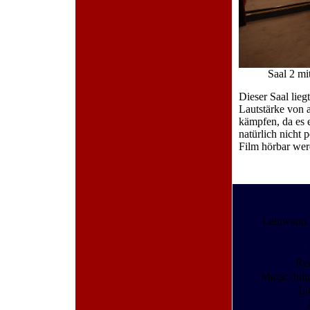
Saal 2 m
Dieser Saal lieg
Lautstärke von 
kämpfen, da es e
natürlich nicht
Film hörbar wer
Leinwand 
Re
Magic-Joh
Li