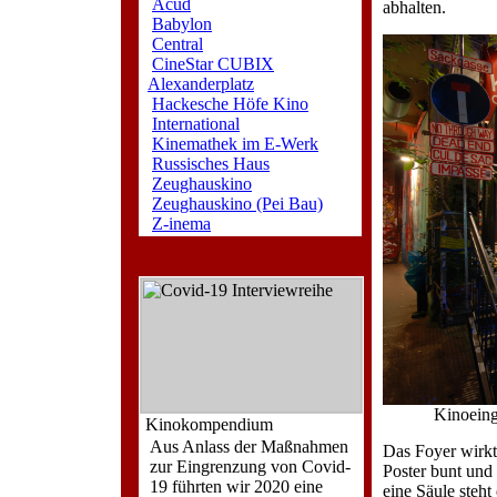
Acud
abhalten.
Babylon
Central
CineStar CUBIX
Alexanderplatz
Hackesche Höfe Kino
International
Kinemathek im E-Werk
Russisches Haus
Zeughauskino
Zeughauskino (Pei Bau)
Z-inema
Kinoeing
Kinokompendium
Aus Anlass der Maßnahmen
Das Foyer wirkt
zur Eingrenzung von Covid-
Poster bunt und 
19 führten wir 2020 eine
eine Säule steht