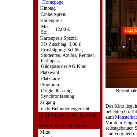
Homepage
Kinotag
Einheitspreis
Kartenpreis
Mo-
12,00 €
So:
Kartenpreis Spezial
3D-Zuschlag: 3,00 €
Ermäßigung: Schüler,
Studenten, Azubis, Rentner,
berlinpass
Gildepass der AG Kino
Platzwahl
Platzkarte
Programm
Rosenthale
Originalfassung
Synchronfassung
Zugang
Das Kino liegt
nicht Behindertengerecht
beliebten Graff
10'24 Angaben ohne Gewähr
zum
Monsterkab
Vor dem Eingang 
Weitere Kinos im Bezirk
selbstgebauten 
Mitte
sind vergittert 