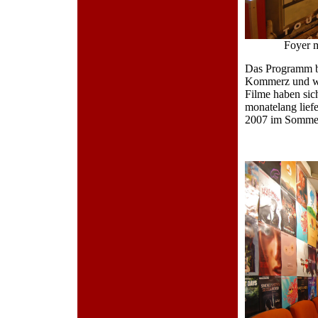
Foyer 
Das Programm ba
Kommerz und wird
Filme haben sic
monatelang liefe
2007 im Somme