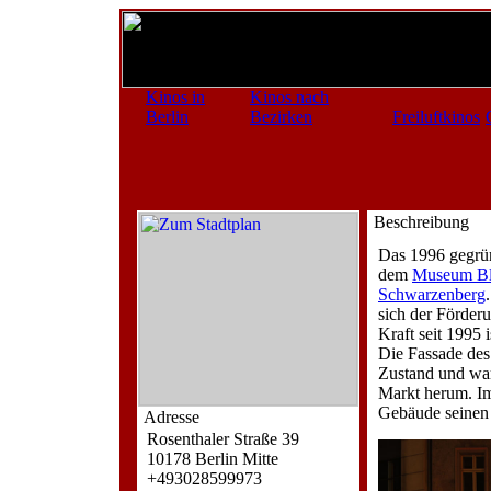
Kinos in
Kinos nach
Berlin
Bezirken
Freiluftkinos
Beschreibung
Das 1996 gegrün
dem
Museum Bli
Schwarzenberg
sich der Förder
Kraft seit 1995 i
Die Fassade des
Zustand und wa
Markt herum. I
Gebäude seinen
Adresse
Rosenthaler Straße 39
10178 Berlin Mitte
+493028599973