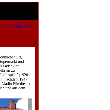
ndium
Kontakt
Suche
öhnlicher Ort,
Supermarkt und
as Ladenkino
führten zu
Lichtspiele' (1920 -
tzen, nachdem 1947
 'Aladin-Filmtheater
rieb und aus dem