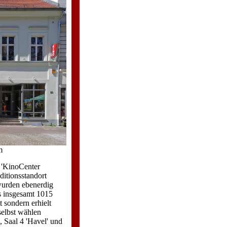
m
 'KinoCenter
ditionsstandort
 wurden ebenerdig
ls insgesamt 1015
t sondern erhielt
selbst wählen
', Saal 4 'Havel' und