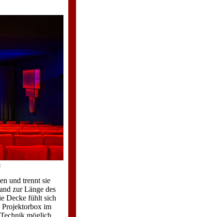
m
en und trennt sie
wand zur Länge des
ie Decke fühlt sich
ie Projektorbox im
n Technik möglich