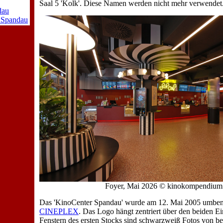
Saal 5 'Kolk'. Diese Namen werden nicht mehr verwendet
dau
 Spandau
Foyer, Mai 2026 © kinokompendium
Das 'KinoCenter Spandau' wurde am 12. Mai 2005 umben
CINEPLEX
. Das Logo hängt zentriert über den beiden E
Fenstern des ersten Stocks sind schwarzweiß Fotos von b