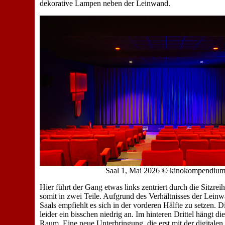
dekorative Lampen neben der Leinwand.
Saal 1, Mai 2026 © kinokompendiu
Hier führt der Gang etwas links zentriert durch die Sitzreih
somit in zwei Teile. Aufgrund des Verhältnisses der Lein
Saals empfiehlt es sich in der vorderen Hälfte zu setzen. D
leider ein bisschen niedrig an. Im hinteren Drittel hängt d
Raum. Eine neue Unterbringung, die erst mit der digitale