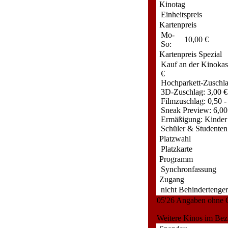
Kinotag
Einheitspreis
Kartenpreis
Mo-
10,00 €
So:
Kartenpreis Spezial
Kauf an der Kinokas
€
Hochparkett-Zuschla
3D-Zuschlag: 3,00 €
Filmzuschlag: 0,50 -
Sneak Preview: 6,00
Ermäßigung: Kinder 
Schüler & Studenten
Platzwahl
Platzkarte
Programm
Synchronfassung
Zugang
nicht Behindertenger
05'26 Angaben ohne
Weitere Kinos im Bez