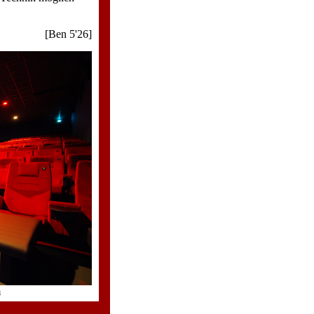
[Ben 5'26]
m