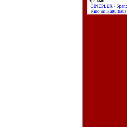
Spandau
CINEPLEX - Span
Kino im Kulturhaus