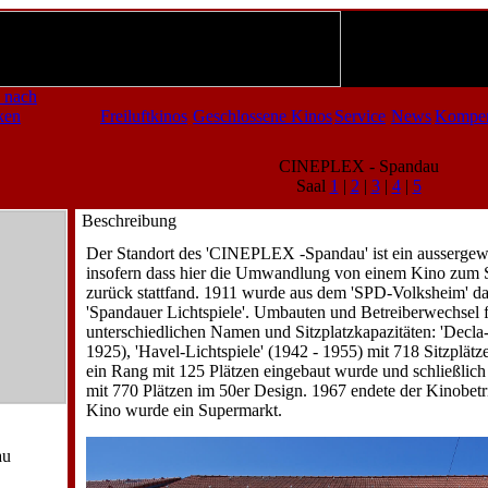
 nach
ken
Freiluftkinos
Geschlossene Kinos
Service
News
Kompe
CINEPLEX - Spandau
Saal
1
|
2
|
3
|
4
|
5
Beschreibung
Der Standort des 'CINEPLEX -Spandau' ist ein aussergew
insofern dass hier die Umwandlung von einem Kino zum 
zurück stattfand. 1911 wurde aus dem 'SPD-Volksheim' d
'Spandauer Lichtspiele'. Umbauten und Betreiberwechsel 
unterschiedlichen Namen und Sitzplatzkapazitäten: 'Decla-
1925), 'Havel-Lichtspiele' (1942 - 1955) mit 718 Sitzplä
ein Rang mit 125 Plätzen eingebaut wurde und schließlich
mit 770 Plätzen im 50er Design. 1967 endete der Kinobet
Kino wurde ein Supermarkt.
au