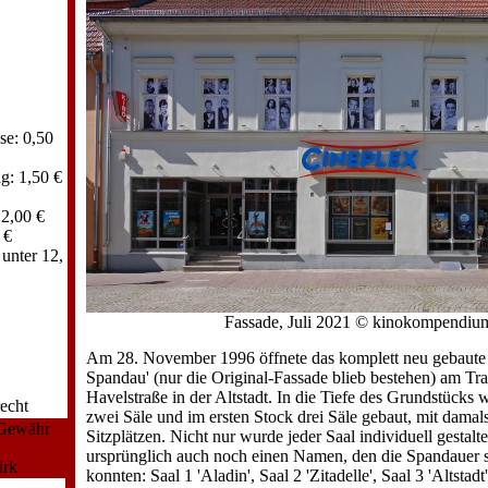
se: 0,50
g: 1,50 €
 2,00 €
 €
unter 12,
Fassade, Juli 2021 © kinokompendiu
Am 28. November 1996 öffnete das komplett neu gebaute
Spandau' (nur die Original-Fassade blieb bestehen) am Tra
Havelstraße in der Altstadt. In die Tiefe des Grundstücks
echt
zwei Säle und im ersten Stock drei Säle gebaut, mit dama
 Gewähr
Sitzplätzen. Nicht nur wurde jeder Saal individuell gestalte
ursprünglich auch noch einen Namen, den die Spandauer 
irk
konnten: Saal 1 'Aladin', Saal 2 'Zitadelle', Saal 3 'Altstadt