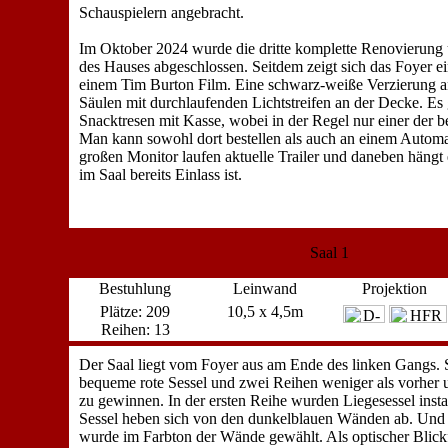
Schauspielern angebracht.
Im Oktober 2024 wurde die dritte komplette Renovierung
des Hauses abgeschlossen. Seitdem zeigt sich das Foyer e
einem Tim Burton Film. Eine schwarz-weiße Verzierung a
Säulen mit durchlaufenden Lichtstreifen an der Decke. Es 
Snacktresen mit Kasse, wobei in der Regel nur einer der be
Man kann sowohl dort bestellen als auch an einem Autom
großen Monitor laufen aktuelle Trailer und daneben hängt 
im Saal bereits Einlass ist.
Saal 1
Bestuhlung
Leinwand
Projektion
Plätze: 209
10,5 x 4,5m
Reihen: 13
Der Saal liegt vom Foyer aus am Ende des linken Gangs. S
bequeme rote Sessel und zwei Reihen weniger als vorher 
zu gewinnen. In der ersten Reihe wurden Liegesessel instal
Sessel heben sich von den dunkelblauen Wänden ab. Und
wurde im Farbton der Wände gewählt. Als optischer Blic